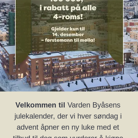
Jeg ønsker et uforpliktende møte
Hilsen Varden Byåsen 🏡
Velkommen til
 Varden Byåsens 
julekalender, der vi hver søndag i 
advent åpner en ny luke med et 