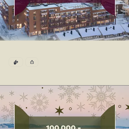
I dagens luke får du 100.000,- i rabatt på alle 
3
-
romsleiligheter i prosjektet.
DEN POSTEN HAR
KLAPP
Tilbudet i dagens luke gjelder kun i angitt periode, og 
Denne posten ble publisert for
vil ikke kunne benyttes ved en senere anledning. 
Gå til boligvelgeren
Ta kontakt med oss hvis du vil vite mer, eller er 
nysgjerrig på leilighetene i prosjektet! 