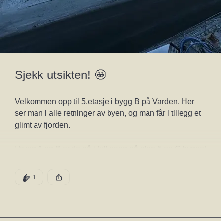
Sjekk utsikten! 🤩
Velkommen opp til 5.etasje i bygg B på Varden. Her 
ser man i alle retninger av byen, og man får i tillegg et 
glimt av fjorden. 
I bygg A og B er de nå i full gang på plan 5 og C bygget 
er de i gang med plan 3. Videre har tømmer har startet 
med yttervegger i plan 1. 
DEN POSTEN HAR
1 KLAPP
1
Denne posten ble publisert for
Åpne k