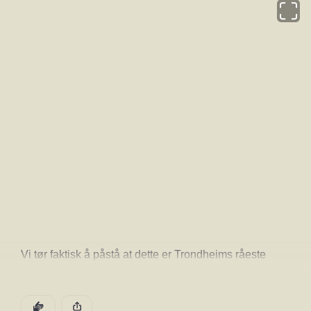
Åpne k
Vi tør faktisk å påstå at dette er Trondheims råeste 
utsikt. Her får du byen, marka og fjorden rett ut av 
vinduet – en utsikt som virkelig må oppleves.