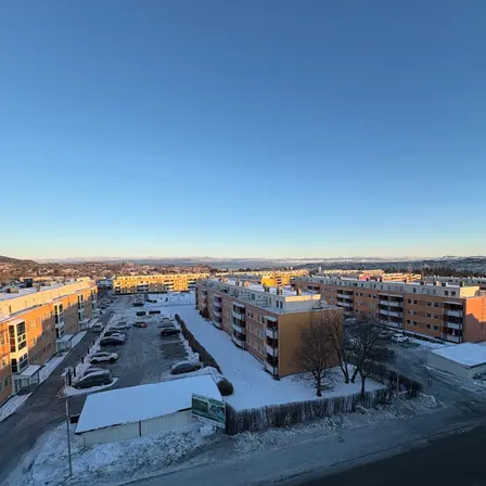
Her utvikles også et sjarmerende torg, grønne 
møteplasser og moderne leiligheter – midt i hjertet av 
Byåsen.
Den siste uken er ytterligere to leiligheter solgt. 
Nysgjerrig på å bo her? Meld deg på visning via 
knappen nedenfor – vi ønsker deg velkommen til en 
uforpliktende gjennomgang av ledige enheter.
Jeg ønsker et uforpliktende møte