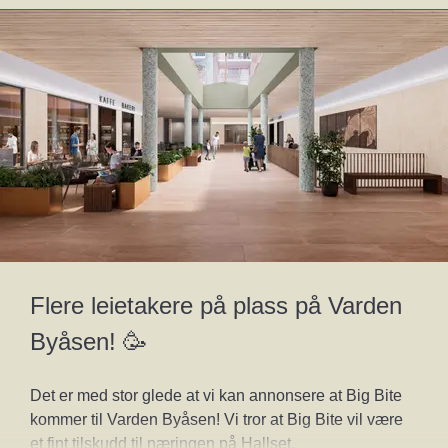
Åpne k
Flere leietakere på plass på Varden 
Byåsen! 🥳
Det er med stor glede at vi kan annonsere at Big Bite 
kommer til Varden Byåsen! Vi tror at Big Bite vil være 
et fint tilskudd til næringen på Hallset. 