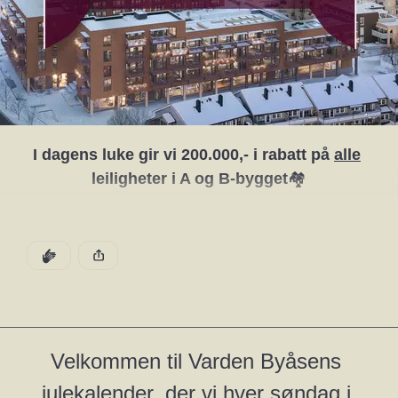
I dagens luke gir vi 200.000,- i rabatt på 
alle
leiligheter i A og B-bygget
🏘️
Tilbudet i dagens luke gjelder kun til julaften 
2
4
.desember, og vil ikke kunne benyttes ved en senere 
DEN POSTEN HAR
KLAPP
anledning.
Denne posten ble publisert for
Se boligvelgeren til bygg A og B
Velkommen til Varden Byåsens 
Ta kontakt med oss hvis du vil vite mer, eller er 
julekalender, der vi hver søndag i 