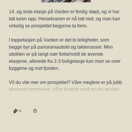
14. og siste etasje på Varden er ferdig støpt, og vi har 
tatt turen opp. Heisekranen er nå tatt ned, og man kan 
virkelig se prosjektet begynne ta form.
I toppetasjen på Varden er det to leiligheter, som 
begge byr på panoramautsikt og takterrasser. Men 
utsikten er på langt nær forbeholdt de øverste 
etasjene, allerede fra 2-3 boligetasje kan man se over 
byggene og mot fjorden. 
Vil du vite mer om prosjektet? Våre meglere er på jobb 
gjennom sommeren, så ta kontakt med om du ønsker 
en visning.
DEN POSTEN HAR
8 KLAPPER
8
Be om visning
Denne posten ble publisert for