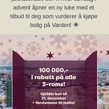
nysgjerrig på leilighetene i prosjektet! 
advent åpner en ny luke med et 
tilbud til deg som vurderer å kjøpe 
Jeg ønsker et uforpliktende møte
bolig på Varden! 🌟
Vi ønsker med dette alle sammen en riktig god jul og et 
godt nytt år!🎁