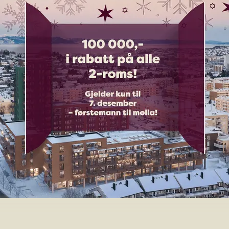
Med ønske om en god 
adventstid!
Hilsen Varden Byåsen 🏡
I anledning adventstiden har vi gleden av å 