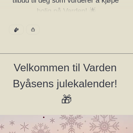
tilbud til deg som vurderer å kjøpe 
bolig på Varden! 🌟
I dagens luke får du 100.000,- i rabatt på alle 
DEN POSTEN HAR
KLAPP
4-romsleiligheter i prosjektet.
Denne posten ble publisert for
Tilbudet i dagens luke gjelder kun i angitt periode, og 
vil ikke kunne benyttes ved en senere anledning. 
Velkommen til Varden 
Gå til boligvelgeren
Byåsens julekalender! 
Ta kontakt med oss hvis du vil vite mer, eller er 
🎁
nysgjerrig på leilighetene i prosjektet! 
Jeg ønsker et uforpliktende møte