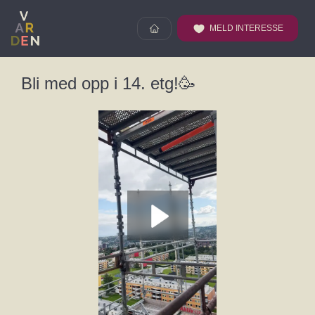
MELD INTERESSE
Bli med opp i 14. etg!🥳
Spill av videoen